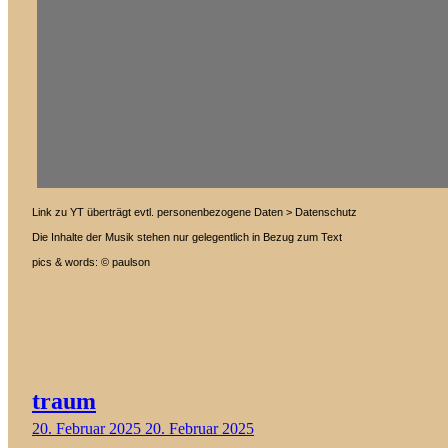
Link zu YT überträgt evtl. personenbezogene Daten > Datenschutz
Die Inhalte der Musik stehen nur gelegentlich in Bezug zum Text
pics & words: © paulson
traum
20. Februar 2025
20. Februar 2025