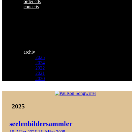
order cds
concerts
archiv
2025
2024
2022
2021
2020
Zum
Paulson
Inhalt
Songwriter
springen
2025
seelenbildersammler
15. März 2025
15. März 2025