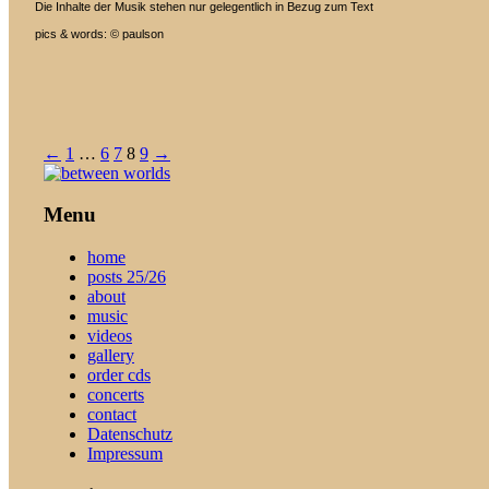
Die Inhalte der Musik stehen nur gelegentlich in Bezug zum Text
pics & words: © paulson
Pagination
←
1
…
6
7
8
9
→
Menu
home
posts 25/26
about
music
videos
gallery
order cds
concerts
contact
Datenschutz
Impressum