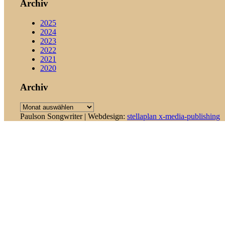
Archiv
2025
2024
2023
2022
2021
2020
Archiv
Archiv
Paulson Songwriter | Webdesign:
stellaplan x-media-publishing