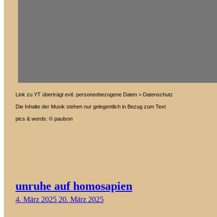
Link zu YT überträgt evtl. personenbezogene Daten > Datenschutz
Die Inhalte der Musik stehen nur gelegentlich in Bezug zum Text
pics & words: © paulson
unruhe auf homosapien
4. März 2025
20. März 2025