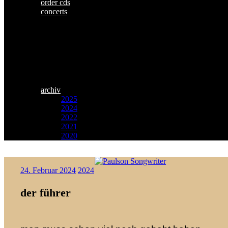
order cds
concerts
archiv
2025
2024
2022
2021
2020
Zum
Paulson
Inhalt
24. Februar 2024
2024
Songwriter
springen
der führer