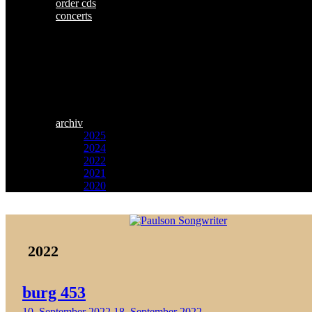
order cds
concerts
archiv
2025
2024
2022
2021
2020
Zum
Paulson
Inhalt
Songwriter
springen
2022
burg 453
10. September 2022
18. September 2022