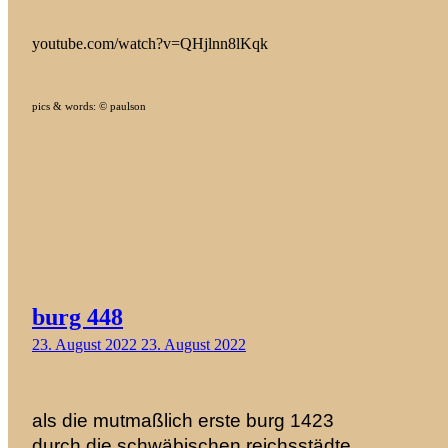
youtube.com/watch?v=QHjlnn8lKqk
pics & words: © paulson
burg 448
23. August 2022
23. August 2022
als die mutmaßlich erste burg 1423
durch die schwäbischen reichsstädte