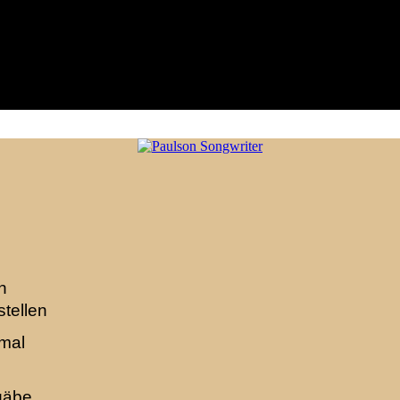
n
stellen
nmal
gäbe