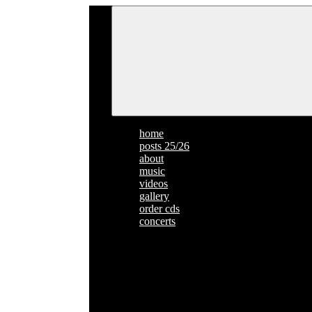
home
posts 25/26
about
music
videos
gallery
order cds
concerts