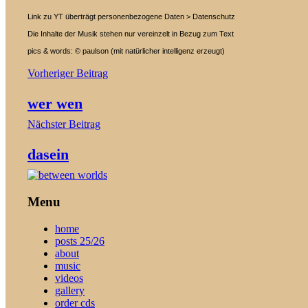
Link zu YT überträgt personenbezogene Daten > Datenschutz
Die Inhalte der Musik stehen nur vereinzelt in Bezug zum Text
pics & words: © paulson (mit natürlicher intelligenz erzeugt)
Beitragsnavigation
Vorheriger Beitrag
wer wen
Nächster Beitrag
dasein
Menu
home
posts 25/26
about
music
videos
gallery
order cds