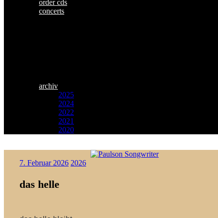
order cds
concerts
archiv
2025
2024
2022
2021
2020
Zum
Paulson
Inhalt
7. Februar 2026
2026
Songwriter
springen
das helle