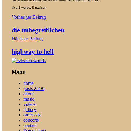
Die Inhalte der Musik stehen nur vereinzelt in Bezug zum Text
pics & words: © paulson
Beitragsnavigation
Vorheriger Beitrag
die unbegreiflichen
Nächster Beitrag
highway to hell
Menu
home
posts 25/26
about
music
videos
gallery
order cds
concerts
contact
Datenschutz