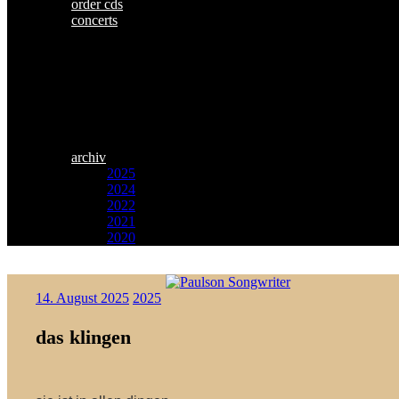
order cds
concerts
archiv
2025
2024
2022
2021
2020
Zum
Paulson
Inhalt
14. August 2025
2025
Songwriter
springen
das klingen