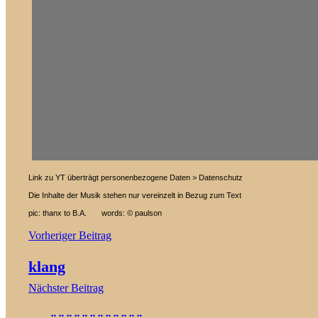
Link zu YT überträgt personenbezogene Daten > Datenschutz
Die Inhalte der Musik stehen nur vereinzelt in Bezug zum Text
pic: thanx to B.A.
words: © paulson
Beitragsnavigation
Vorheriger Beitrag
klang
Nächster Beitrag