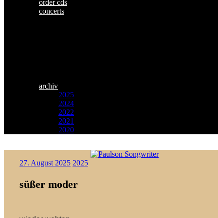
order cds
concerts
archiv
2025
2024
2022
2021
2020
Zum
Paulson
Inhalt
27. August 2025
2025
Songwriter
springen
süßer moder