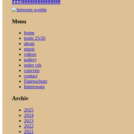
rrröööööööööööö
Menu
home
posts 25/26
about
music
videos
gallery
order cds
concerts
contact
Datenschutz
Impressum
Archiv
2025
2024
2023
2022
2021