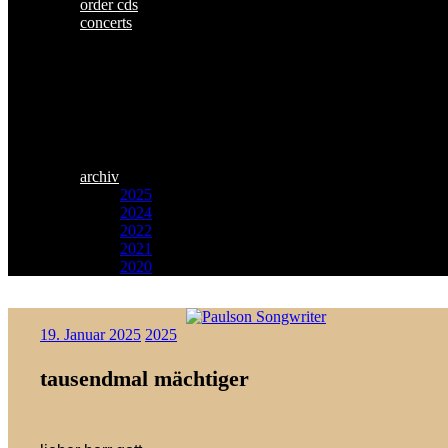
order cds
concerts
archiv
2025
2024
2022
2021
2020
Zum
Paulson
Inhalt
19. Januar 2025
2025
Songwriter
springen
tausendmal mächtiger