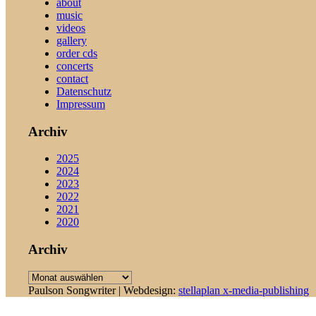
about
music
videos
gallery
order cds
concerts
contact
Datenschutz
Impressum
Archiv
2025
2024
2023
2022
2021
2020
Archiv
Archiv
Paulson Songwriter | Webdesign:
stellaplan x-media-publishing