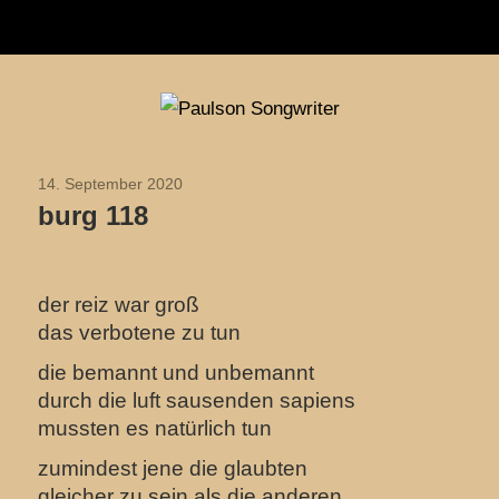
Navigation
Zum
Paulson
Inhalt
Songwriter
springen
14. September 2020
2020
burg 118
der reiz war groß
das verbotene zu tun
die bemannt und unbemannt
durch die luft sausenden sapiens
mussten es natürlich tun
zumindest jene die glaubten
gleicher zu sein als die anderen