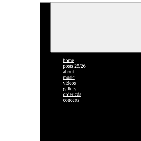
home
posts 25/26
about
music
videos
gallery
order cds
concerts