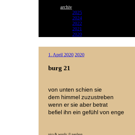
archiv
2025
2024
2022
2021
2020
Zum
Paulson
Inhalt
1. April 2020
2020
Songwriter
springen
burg 21
von unten schien sie
dem himmel zuzustreben
wenn er sie aber betrat
befiel ihn ein gefühl von enge
pics & words: © paulson