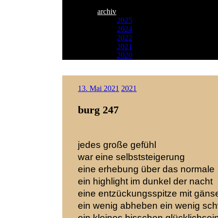
archiv
2025
2024
2022
2021
2020
Zum
Paulson
Inhalt
13. Mai 2021
2021
Songwriter
springen
burg 247
jedes große gefühl
war eine selbststeigerung
eine erhebung über das normale
ein highlight im dunkel der nacht
eine entzückungsspitze
mit gäns
ein wenig abheben
ein wenig sc
ein kleines bisschen glücklichsei