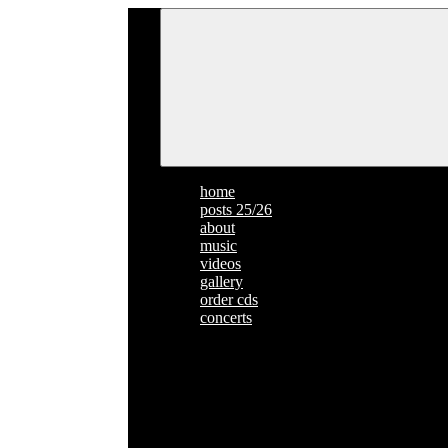
home
posts 25/26
about
music
videos
gallery
order cds
concerts