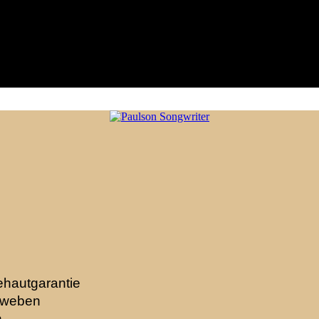
ehautgarantie
hweben
n