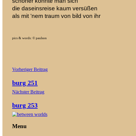
schöner
konnte man sich
die daseinsreise
kaum versüßen
als mit ’nem traum
von bild von ihr
pics & words: © paulson
Beitragsnavigation
Vorheriger Beitrag
burg 251
Nächster Beitrag
burg 253
Menu