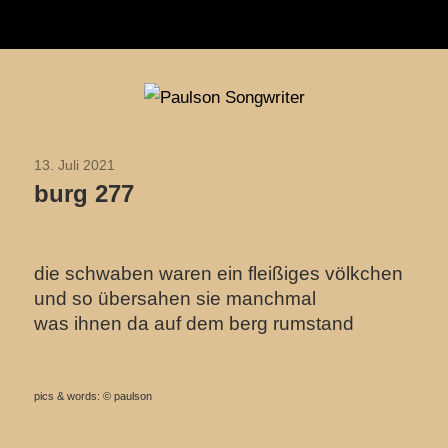
Navigation
Zum
Paulson
Inhalt
Songwriter
springen
13. Juli 2021
2021
burg 277
die schwaben waren ein fleißiges völkchen
und so übersahen sie manchmal
was ihnen da auf dem berg rumstand
pics & words: © paulson