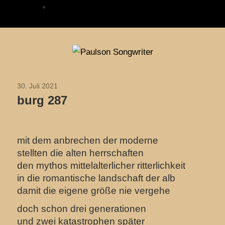
2020
Zum
Paulson
Inhalt
Songwriter
springen
30. Juli 2021
2021
burg 287
mit dem anbrechen der moderne
stellten die alten herrschaften
den mythos mittelalterlicher ritterlichkeit
in die romantische landschaft der alb
damit die eigene größe nie vergehe
doch schon drei generationen
und zwei katastrophen später