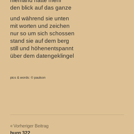
niemand hatte mehr
den blick auf das ganze
und während sie unten
mit worten und zeichen
nur so um sich schossen
stand sie auf dem berg
still und höhenentspannt
über dem datengeklingel
pics & words: © paulson
Beitragsnavigation
Vorheriger Beitrag
burg 322