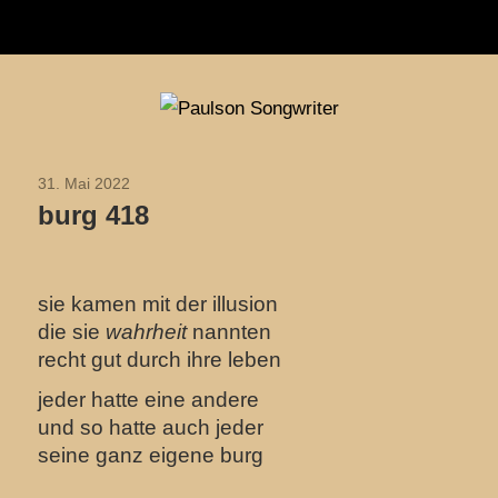
Navigation
Zum
Paulson
Inhalt
Songwriter
springen
31. Mai 2022
2022
burg 418
sie kamen mit der illusion
die sie
wahrheit
nannten
recht gut durch ihre leben
jeder hatte eine andere
und so hatte auch jeder
seine ganz eigene burg