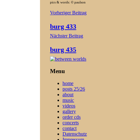
pics & words: © paulson
Beitragsnavigation
Vorheriger Beitrag
burg 433
Nächster Beitrag
burg 435
Menu
home
posts 25/26
about
music
videos
gallery
order cds
concerts
contact
Datenschutz
Impressum