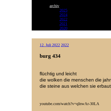
archiv
2025
2024
2022
2021
2020
Zum
Paulson
Inhalt
12. Juli 2022
2022
Songwriter
springen
burg 434
flüchtig und leicht
die wolken die menschen die jah
die steine aus welchen sie erbaut
youtube.com/watch?v=qInwAr-30LA