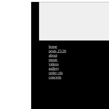
home
posts 25/26
about
music
videos
gallery
order cds
concerts