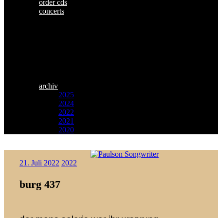
order cds
concerts
archiv
2025
2024
2022
2021
2020
Zum
Paulson
Inhalt
21. Juli 2022
2022
Songwriter
springen
burg 437