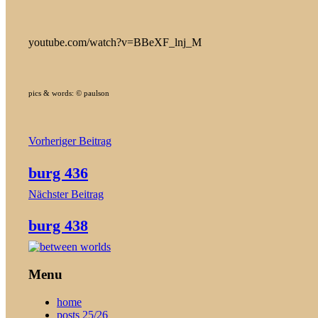
youtube.com/watch?v=BBeXF_lnj_M
pics & words: © paulson
Beitragsnavigation
Vorheriger Beitrag
burg 436
Nächster Beitrag
burg 438
Menu
home
posts 25/26