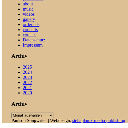
about
music
videos
gallery
order cds
concerts
contact
Datenschutz
Impressum
Archiv
2025
2024
2023
2022
2021
2020
Archiv
Archiv
Paulson Songwriter | Webdesign:
stellaplan x-media-publishing