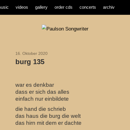
usic
videos
gallery
order cds
concerts
archiv
16. Oktober 2020
2020
burg 135
war es denkbar
dass er sich das alles
einfach nur einbildete
die hand die schrieb
das haus die burg die welt
das hirn mit dem er dachte