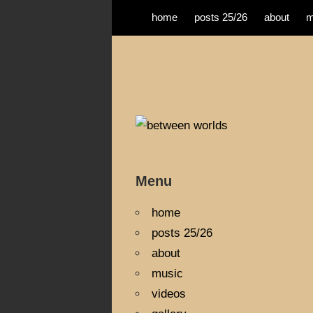
home
posts 25/26
about
m
Zum
Paulson
Inhalt
springen
Songwriter
Menu
home
posts 25/26
about
music
videos