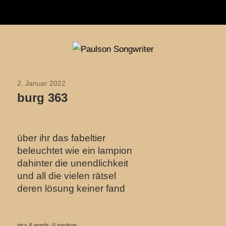
Navigation
Zum
Paulson
Inhalt
Songwriter
springen
2. Januar 2022
2022
burg 363
über ihr das fabeltier
beleuchtet wie ein lampion
dahinter die unendlichkeit
und all die vielen rätsel
deren lösung keiner fand
pics & words: © paulson