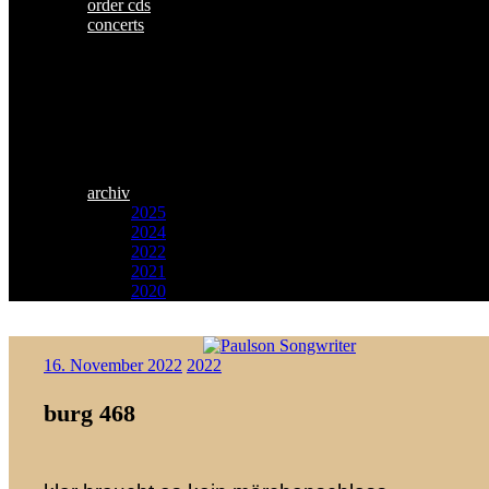
order cds
concerts
archiv
2025
2024
2022
2021
2020
Zum
Paulson
Inhalt
16. November 2022
2022
Songwriter
springen
burg 468