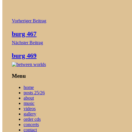
Beitragsnavigation
Vorheriger Beitrag
burg 467
Nächster Beitrag
burg 469
Menu
home
posts 25/26
about
music
videos
gallery
order cds
concerts
contact